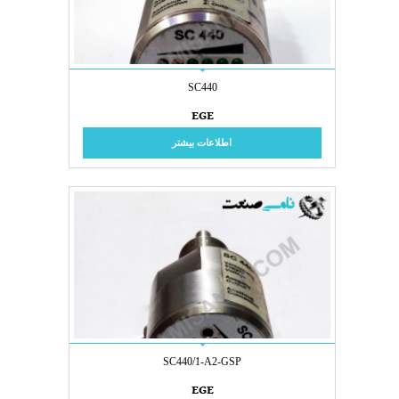
SC440
EGE
اطلاعات بیشتر
SC440/1-A2-GSP
EGE