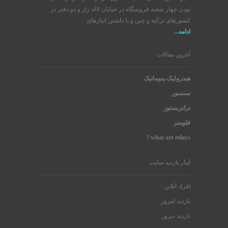
بودن چهار شعبه فروشگاه در خیابان لاله زار و دو دفتر در
کشورهای ترکیه و چین و با داشتن انبارهای
ادامه...
آخرین مقالات
هیدرولیک-پنوماتیک
سنسور
ترانزیستور
فلومتر
what are relays ?
آمار بازدید سایت
افراد آنلاین :
بازدید امروز :
بازدید دیروز :