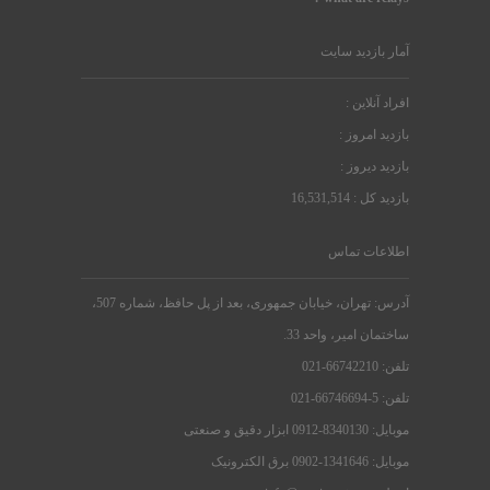
آمار بازدید سایت
افراد آنلاین :
بازدید امروز :
بازدید دیروز :
بازدید کل : 16,531,514
اطلاعات تماس
آدرس: تهران، خیابان جمهوری، بعد از پل حافظ، شماره 507،
ساختمان امیر، واحد 33.
تلفن: 66742210-021
تلفن: 5-66746694-021
موبایل: 8340130-0912 ابزار دقیق و صنعتی
موبایل: 1341646-0902 برق الکترونیک