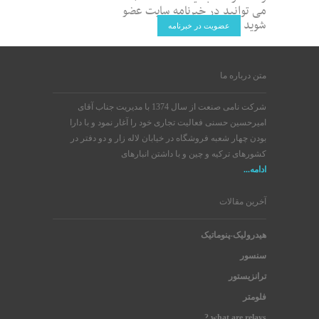
می توانید در خبرنامه سایت عضو
شوید
عضویت در خبرنامه
متن درباره ما
شرکت نامی صنعت از سال 1374 با مدیریت جناب آقای
امیرحسین حسنی فعالیت تجاری خود را آغار نمود و با دارا
بودن چهار شعبه فروشگاه در خیابان لاله زار و دو دفتر در
کشورهای ترکیه و چین و با داشتن انبارهای
ادامه...
آخرین مقالات
هیدرولیک-پنوماتیک
سنسور
ترانزیستور
فلومتر
what are relays ?