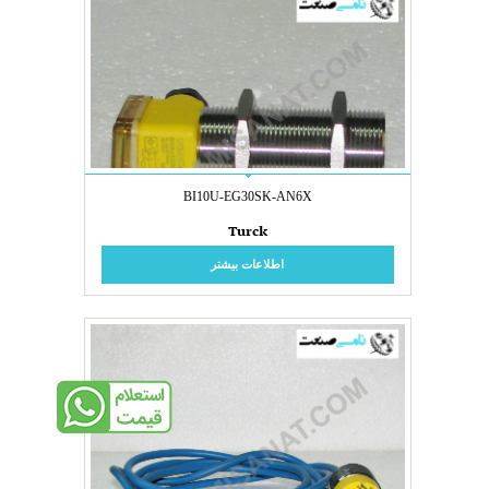
BI10U-EG30SK-AN6X
Turck
اطلاعات بیشتر