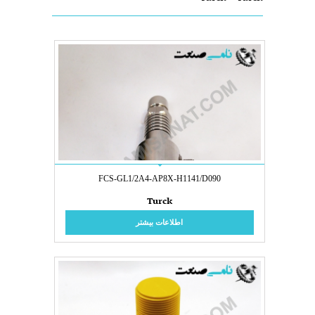
FCS-GL1/2A4-AP8X-H1141/D090
Turck
اطلاعات بیشتر