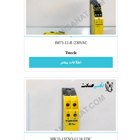
IM73-12-R /230VAC
Turck
اطلاعات بیشتر
MK33-11EXO-LI 24 VDC