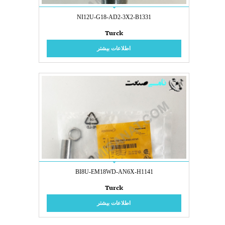
NI12U-G18-AD2-3X2-B1331
Turck
اطلاعات بیشتر
BI8U-EM18WD-AN6X-H1141
Turck
اطلاعات بیشتر