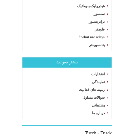
هیدرولیک-پنوماتیک
سنسور
ترانزیستور
فلومتر
what are relays ?
پتانسیومتر
بیشتر بخوانید
افتخارات
نمایندگی
زمینه های فعالیت
سوالات متداول
پشتیبانی
درباره ما
Turck - Turck