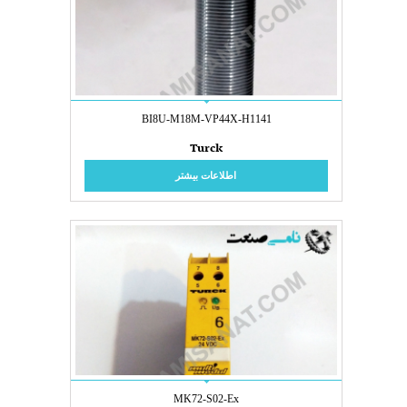
BI8U-M18M-VP44X-H1141
Turck
اطلاعات بیشتر
MK72-S02-Ex