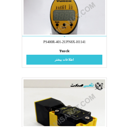
PS400R-401-2UPN8X-H1141
Turck
اطلاعات بیشتر