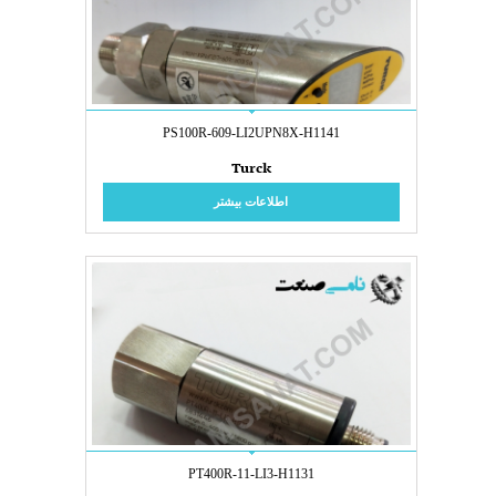
PS100R-609-LI2UPN8X-H1141
Turck
اطلاعات بیشتر
PT400R-11-LI3-H1131