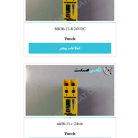
MK96-11-R/24VDC
Turck
اطلاعات بیشتر
mk96-11-r /24vdc
Turck