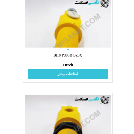
BI10-P30SR-BZ3X
Turck
اطلاعات بیشتر