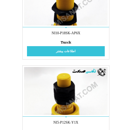
NI10-P18SK-AP6X
Turck
اطلاعات بیشتر
NI5-P12SK-Y1X