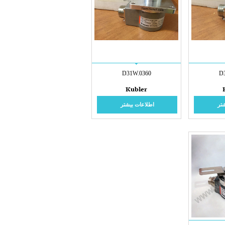
D31W.0360
D
Kubler
تر
اطلاعات بیشتر