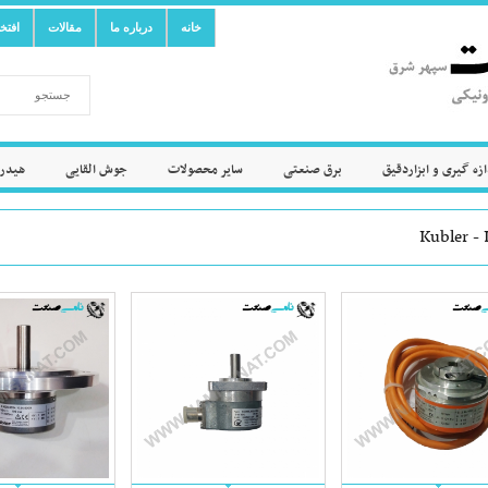
خانه
درباره ما
مقالات
افتخ
ازه گیری و ابزاردقیق
برق صنعتی
سایر محصولات
جوش القایی
هیدرو
Kubler - 