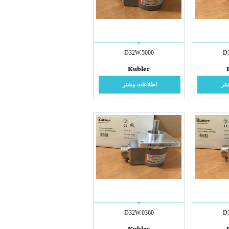
D32W.5000
D
Kubler
تر
اطلاعات بیشتر
D32W.0360
D