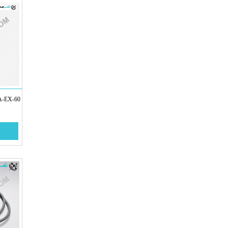
60-ARV 2-VO-L 100/12-T44A-EX