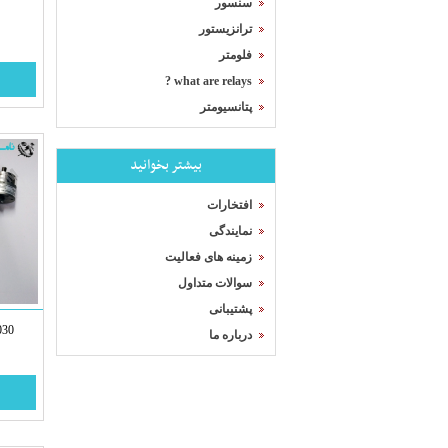
سنسور
ترانزیستور
فلومتر
what are relays ?
پتانسیومتر
بیشتر بخوانید
افتخارات
نمایندگی
زمینه های فعالیت
سوالات متداول
پشتیبانی
030
درباره ما