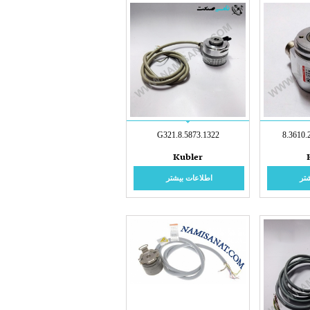
8.5873.1322.G321
8.3610.
Kubler
تر
اطلاعات بیشتر