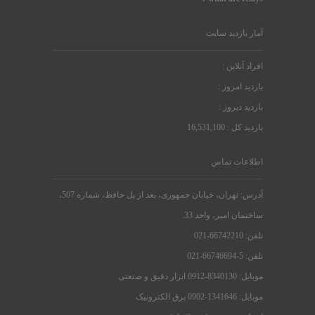
آمار بازدید سایت
افراد آنلاین :
بازدید امروز :
بازدید دیروز :
بازدید کل : 16,531,100
اطلاعات تماس
آدرس: تهران، خیابان جمهوری، بعد از پل حافظ، شماره 507،
ساختمان امیر، واحد 33.
تلفن: 66742210-021
تلفن: 5-66746694-021
موبایل: 8340130-0912 ابزار دقیق و صنعتی
موبایل: 1341646-0902 برق الکترونیک