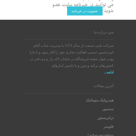
می توانید در خبرنامه سایت عضو
شوید
عضویت در خبرنامه
متن درباره ما
شرکت نامی صنعت از سال 1374 با مدیریت جناب آقای
امیرحسین حسنی فعالیت تجاری خود را آغار نمود و با دارا
بودن چهار شعبه فروشگاه در خیابان لاله زار و دو دفتر در
کشورهای ترکیه و چین و با داشتن انبارهای
ادامه...
آخرین مقالات
هیدرولیک-پنوماتیک
سنسور
ترانزیستور
فلومتر
what are relays ?