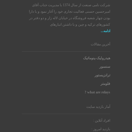
شرکت نامی صنعت از سال 1374 با مدیریت جناب آقای
امیرحسین حسنی فعالیت تجاری خود را آغار نمود و با دارا
بودن چهار شعبه فروشگاه در خیابان لاله زار و دو دفتر در
کشورهای ترکیه و چین و با داشتن انبارهای
ادامه...
آخرین مقالات
هیدرولیک-پنوماتیک
سنسور
ترانزیستور
فلومتر
what are relays ?
آمار بازدید سایت
افراد آنلاین :
بازدید امروز :