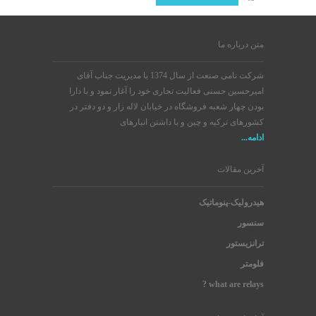
متن درباره ما
شرکت نامی صنعت از سال 1374 با مدیریت جناب آقای
امیرحسین حسنی فعالیت تجاری خود را آغار نمود و با دارا
بودن چهار شعبه فروشگاه در خیابان لاله زار و دو دفتر در
کشورهای ترکیه و چین و با داشتن انبارهای
ادامه...
آخرین مقالات
هیدرولیک-پنوماتیک
سنسور
ترانزیستور
فلومتر
what are relays ?