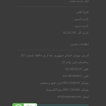
آمار بازدید سایت
افراد آنلاین :
بازدید امروز :
بازدید دیروز :
بازدید کل : 16,526,749
اطلاعات تماس
آدرس: تهران، خیابان جمهوری، بعد از پل حافظ، شماره 507،
ساختمان امیر، واحد 33.
تلفن: 66742210-021
تلفن: 5-66746694-021
موبایل: 8340130-0912 ابزار دقیق و صنعتی
موبایل: 1341646-0902 برق الکترونیک
ایمیل: info@namisanat.com