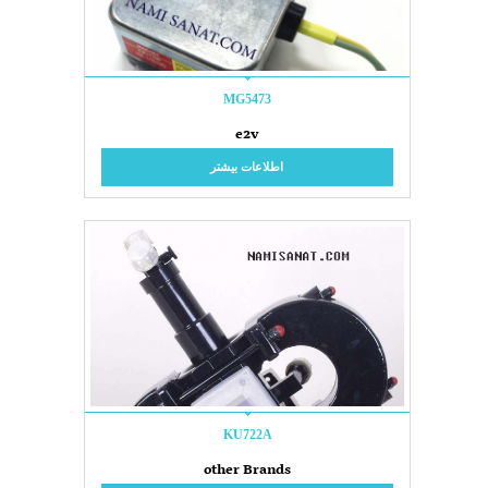
MG5473
e2v
اطلاعات بیشتر
KU722A
other Brands