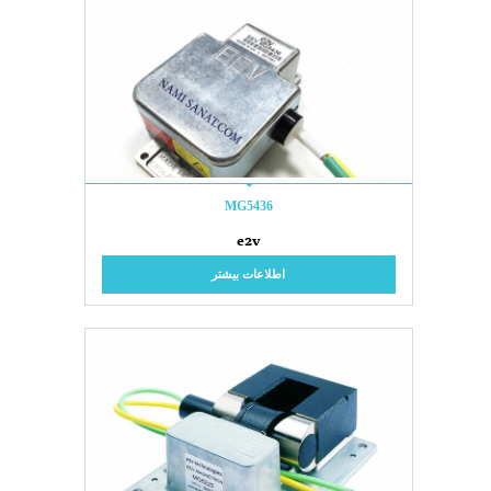
MG5436
e2v
اطلاعات بیشتر