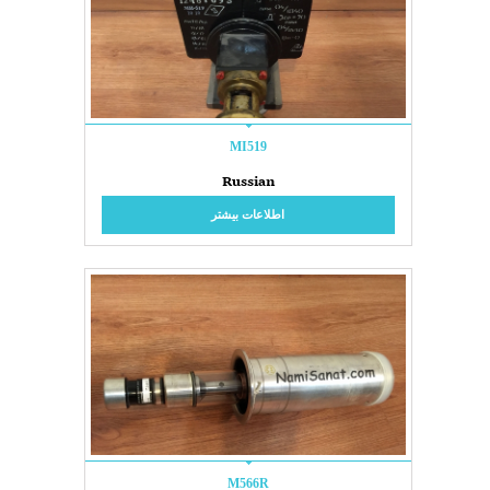
MI519
Russian
اطلاعات بیشتر
M566R