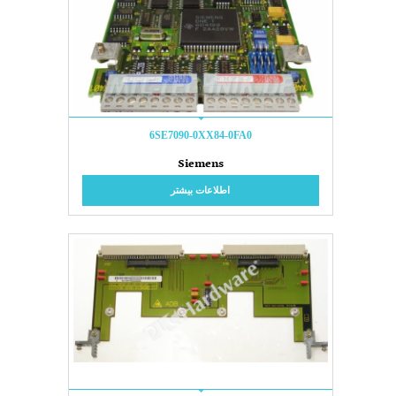
6SE7090-0XX84-0FA0
Siemens
اطلاعات بیشتر