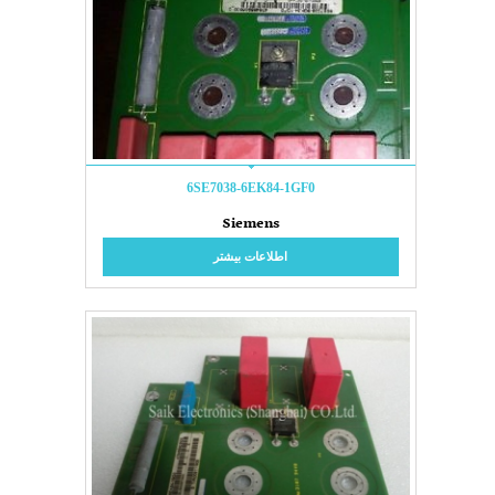
6SE7038-6EK84-1GF0
Siemens
اطلاعات بیشتر