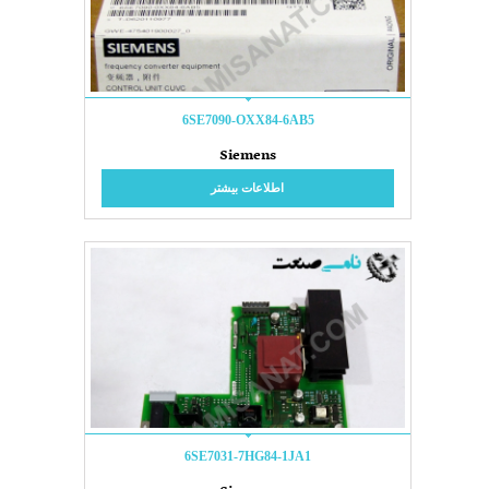
6SE7090-OXX84-6AB5
Siemens
اطلاعات بیشتر
6SE7031-7HG84-1JA1