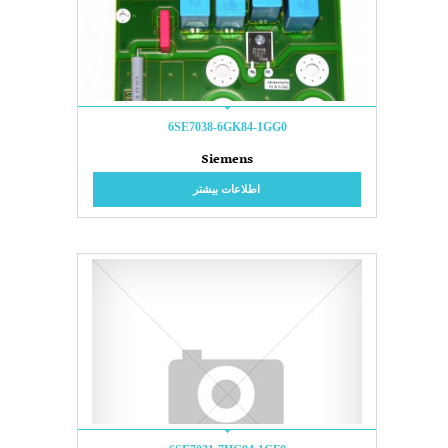
6SE7038-6GK84-1GG0
Siemens
اطلاعات بیشتر