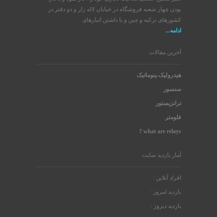
بودن چهار شعبه فروشگاه در خیابان لاله زار و دو دفتر در
کشورهای ترکیه و چین و با داشتن انبارهای
ادامه...
آخرین مقالات
هیدرولیک-پنوماتیک
سنسور
ترانزیستور
فلومتر
what are relays ?
آمار بازدید سایت
افراد آنلاین :
بازدید امروز :
بازدید دیروز :