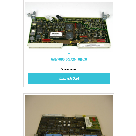
6SE7090-0XX84-0BC0
Siemens
اطلاعات بیشتر