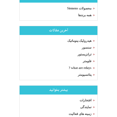
محصولات Siemens
همه برندها
آخرین مقالات
هیدرولیک-پنوماتیک
سنسور
ترانزیستور
فلومتر
what are relays ?
پتانسیومتر
بیشتر بخوانید
افتخارات
نمایندگی
زمینه های فعالیت