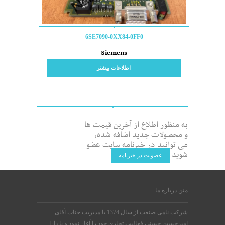
6SE7090-0XX84-0FF0
Siemens
اطلاعات بیشتر
به منظور اطلاع از آخرین قیمت ها
و محصولات جدید اضافه شده،
می توانید در خبرنامه سایت عضو
شوید
عضویت در خبرنامه
متن درباره ما
شرکت نامی صنعت از سال 1374 با مدیریت جناب آقای
امیرحسین حسنی فعالیت تجاری خود را آغار نمود و با دارا