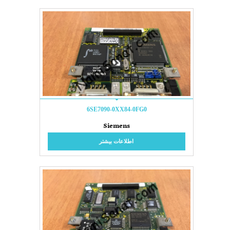
6SE7090-0XX84-0FG0
Siemens
اطلاعات بیشتر