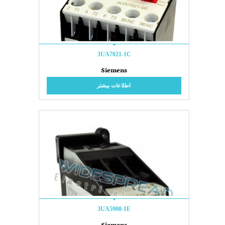
3UA7021-1C
Siemens
اطلاعات بیشتر
3UA5900-1E