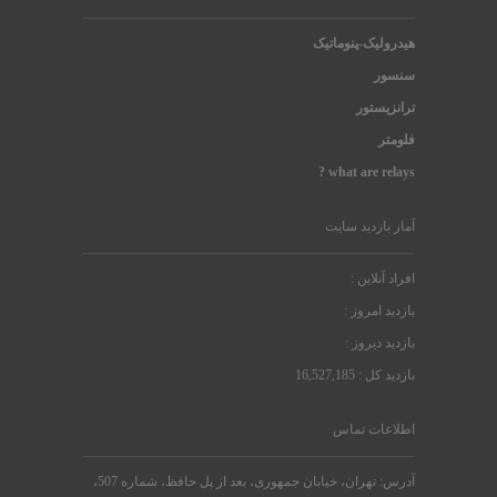
هیدرولیک-پنوماتیک
سنسور
ترانزیستور
فلومتر
what are relays ?
آمار بازدید سایت
افراد آنلاین :
بازدید امروز :
بازدید دیروز :
بازدید کل : 16,527,185
اطلاعات تماس
آدرس: تهران، خیابان جمهوری، بعد از پل حافظ، شماره 507،