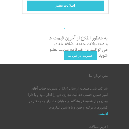
اطلاعات بیشتر
به منظور اطلاع از آخرین قیمت ها
و محصولات جدید اضافه شده،
می توانید در خبرنامه سایت عضو
شوید
عضویت در خبرنامه
متن درباره ما
شرکت نامی صنعت از سال 1374 با مدیریت جناب آقای
امیرحسین حسنی فعالیت تجاری خود را آغار نمود و با دارا
بودن چهار شعبه فروشگاه در خیابان لاله زار و دو دفتر در
کشورهای ترکیه و چین و با داشتن انبارهای
ادامه...
آخرین مقالات