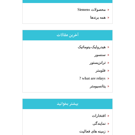
محصولات Siemens
همه برندها
آخرین مقالات
هیدرولیک-پنوماتیک
سنسور
ترانزیستور
فلومتر
what are relays ?
پتانسیومتر
بیشتر بخوانید
افتخارات
نمایندگی
زمینه های فعالیت