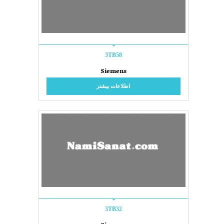
3TB58
Siemens
اطلاعات بیشتر
3TB32