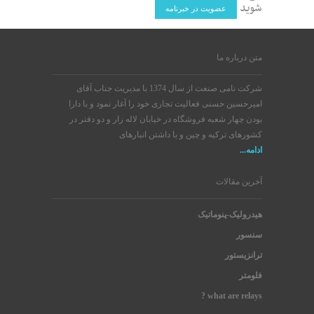
شوید
عضویت در خبرنامه
متن درباره ما
شرکت نامی صنعت از سال 1374 با مدیریت جناب آقای
امیرحسین حسنی فعالیت تجاری خود را آغار نمود و با دارا
بودن چهار شعبه فروشگاه در خیابان لاله زار و دو دفتر در
کشورهای ترکیه و چین و با داشتن انبارهای
ادامه...
آخرین مقالات
هیدرولیک-پنوماتیک
سنسور
ترانزیستور
فلومتر
what are relays ?