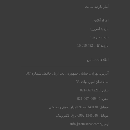
آمار بازدید سایت
افراد آنلاین :
بازدید امروز :
بازدید دیروز :
بازدید کل : 16,510,482
اطلاعات تماس
آدرس: تهران، خیابان جمهوری، بعد از پل حافظ، شماره 507،
ساختمان امیر، واحد 33.
تلفن: 66742210-021
تلفن: 5-66746694-021
موبایل: 8340130-0912 ابزار دقیق و صنعتی
موبایل: 1341646-0902 برق الکترونیک
ایمیل: info@namisanat.com