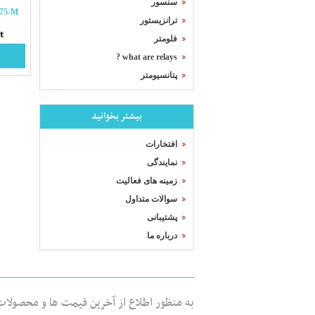
سنسور
75-M
ترانزیستور
t
فلومتر
what are relays ?
پتانسیومتر
بیشتر بخوانید
افتخارات
نمایندگی
زمینه های فعالیت
سوالات متداول
پشتیبانی
درباره ما
به منظور اطلاع از آخرین قیمت ها و محصولا