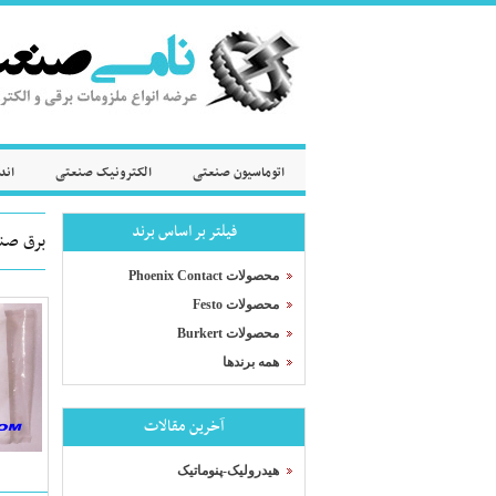
اتوماسیون صنعتی
الکترونیک صنعتی
اند
فیلتر بر اساس برند
برق صن
محصولات Phoenix Contact
محصولات Festo
محصولات Burkert
همه برندها
آخرین مقالات
هیدرولیک-پنوماتیک