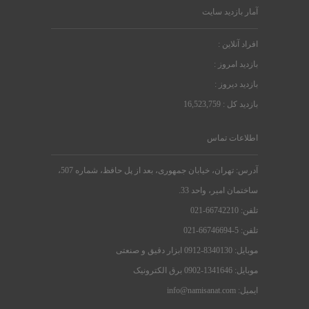
آمار بازدید سایت
افراد آنلاین :
بازدید امروز :
بازدید دیروز :
بازدید کل : 16,523,759
اطلاعات تماس
آدرس: تهران، خیابان جمهوری، بعد از پل حافظ، شماره 507،
ساختمان امیر، واحد 33.
تلفن: 66742210-021
تلفن: 5-66746694-021
موبایل: 8340130-0912 ابزار دقیق و صنعتی
موبایل: 1341646-0902 برق الکترونیک
ایمیل: info@namisanat.com