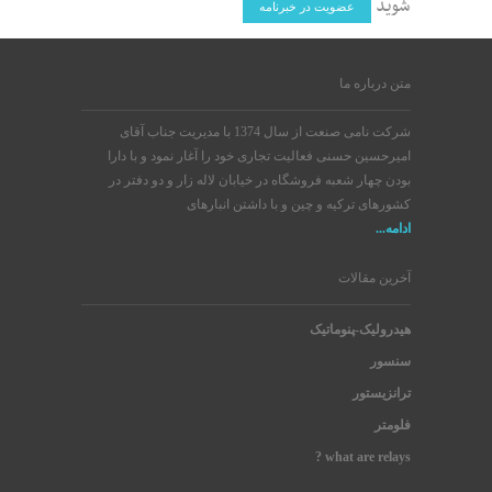
شوید
عضویت در خبرنامه
متن درباره ما
شرکت نامی صنعت از سال 1374 با مدیریت جناب آقای
امیرحسین حسنی فعالیت تجاری خود را آغار نمود و با دارا
بودن چهار شعبه فروشگاه در خیابان لاله زار و دو دفتر در
کشورهای ترکیه و چین و با داشتن انبارهای
ادامه...
آخرین مقالات
هیدرولیک-پنوماتیک
سنسور
ترانزیستور
فلومتر
what are relays ?