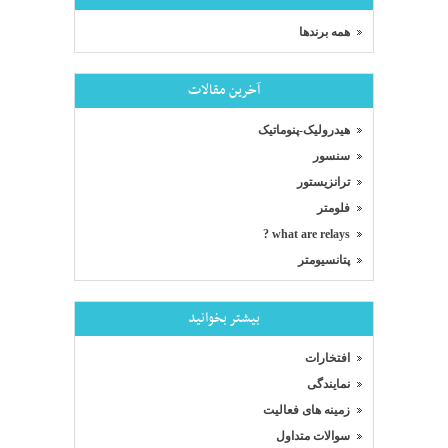
همه برندها
آخرین مقالات
هیدرولیک-پنوماتیک
سنسور
ترانزیستور
فلومتر
what are relays ?
پتانسیومتر
بیشتر بخوانید
افتخارات
نمایندگی
زمینه های فعالیت
سوالات متداول