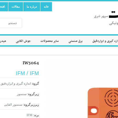
خانه
درباره ما
مقالات
افتخ
ازه گیری و ابزاردقیق
برق صنعتی
سایر محصولات
جوش القایی
هیدرو
IW5064
IFM / IFM
گروه:
اندازه گیری و ابزاردقیق
زیرگروه:
سنسور
زیرزیرگروه:
سنسور القایی
برند:
IFM