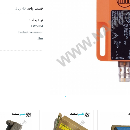
قیمت واحد:
40 ریال
توضیحات:
IW5064
Inductive sensor
Ifm