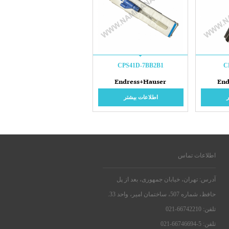
CPS41D-7BB2B1
C
Endress+Hauser
End
اطلاعات بیشتر
اطلاعات تماس
آدرس: تهران، خیابان جمهوری، بعد از پل
حافظ، شماره 507، ساختمان امیر، واحد 33.
تلفن: 66742210-021
تلفن: 5-66746694-021