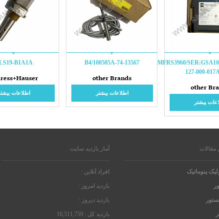
LS19-B1A1A
74-13567-B4/100505A
MFRS3960/SER:GSA10
127-000-017
ress+Hauser
other Brands
other Br
اطلاعات بیشتر
اطلاعات بیشتر
عات بیشتر
 مقالات
آمار بازدید سایت
لیک-پنوماتیک
افراد آنلاین :
ر
بازدید امروز :
یستور
بازدید دیروز :
ر
بازدید کل : 16,511,759