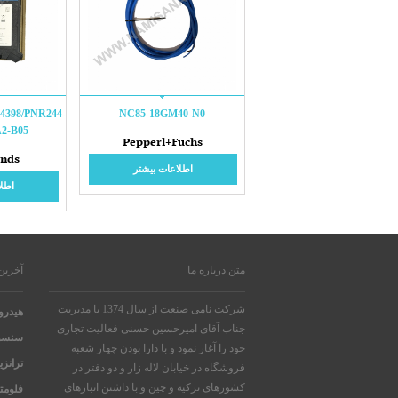
4398/PNR244-
NC85-18GM40-N0
A2-B05
Pepperl+Fuchs
ands
اطلاعات بیشتر
اطلا
متن درباره ما
آخرین
شرکت نامی صنعت از سال 1374 با مدیریت
هیدرو
جناب آقای امیرحسین حسنی فعالیت تجاری
سنسو
خود را آغار نمود و با دارا بودن چهار شعبه
ترانز
فروشگاه در خیابان لاله زار و دو دفتر در
کشورهای ترکیه و چین و با داشتن انبارهای
فلومت