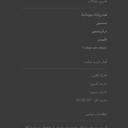
آخرین مقالات
هیدرولیک-پنوماتیک
سنسور
ترانزیستور
فلومتر
what are relays ?
آمار بازدید سایت
افراد آنلاین :
بازدید امروز :
بازدید دیروز :
بازدید کل : 16,528,387
اطلاعات تماس
آدرس: تهران، خیابان جمهوری، بعد از پل حافظ، شماره 507،