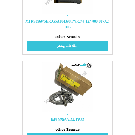
MFRS3960/SER:GSA104398/PNR244-127-000-017A2-
B05
other Brands
اطلاعات بیشتر
74-13567-B4/100505A
other Brands