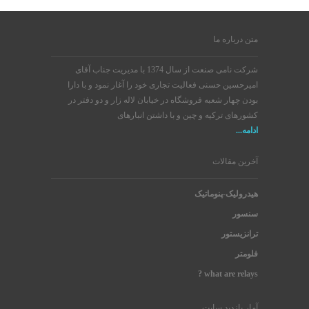
متن درباره ما
شرکت نامی صنعت از سال 1374 با مدیریت جناب آقای
امیرحسین حسنی فعالیت تجاری خود را آغار نمود و با دارا
بودن چهار شعبه فروشگاه در خیابان لاله زار و دو دفتر در
کشورهای ترکیه و چین و با داشتن انبارهای
ادامه...
آخرین مقالات
هیدرولیک-پنوماتیک
سنسور
ترانزیستور
فلومتر
what are relays ?
آمار بازدید سایت