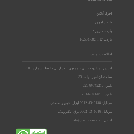
افراد آنلاین :
بازدید امروز :
بازدید دیروز :
بازدید کل : 16,531,682
اطلاعات تماس
آدرس: تهران، خیابان جمهوری، بعد از پل حافظ، شماره 507،
ساختمان امیر، واحد 33.
تلفن: 66742210-021
تلفن: 5-66746694-021
موبایل: 8340130-0912 ابزار دقیق و صنعتی
موبایل: 1341646-0902 برق الکترونیک
ایمیل: info@namisanat.com