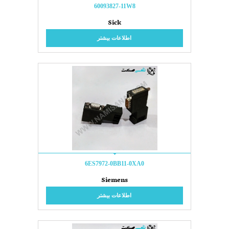
60093827-11W8
Sick
اطلاعات بیشتر
6ES7972-0BB11-0XA0
Siemens
اطلاعات بیشتر