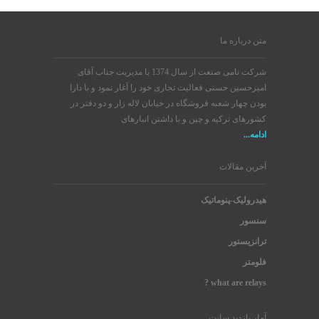
متن درباره ما
شرکت نامی صنعت از سال 1374 با مدیریت جناب آقای
امیرحسین حسنی فعالیت تجاری خود را آغار نمود و با دارا
بودن چهار شعبه فروشگاه در خیابان لاله زار و دو دفتر در
کشورهای ترکیه و چین و با داشتن انبارهای
ادامه...
آخرین مقالات
هیدرولیک-پنوماتیک
سنسور
ترانزیستور
فلومتر
what are relays ?
آمار بازدید سایت