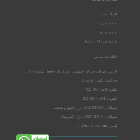
افراد آنلاین :
بازدید امروز :
بازدید دیروز :
بازدید کل : 16,526,774
اطلاعات تماس
آدرس: تهران، خیابان جمهوری، بعد از پل حافظ، شماره 507،
ساختمان امیر، واحد 33.
تلفن: 66742210-021
تلفن: 5-66746694-021
موبایل: 8340130-0912 ابزار دقیق و صنعتی
موبایل: 1341646-0902 برق الکترونیک
ایمیل: info@namisanat.com