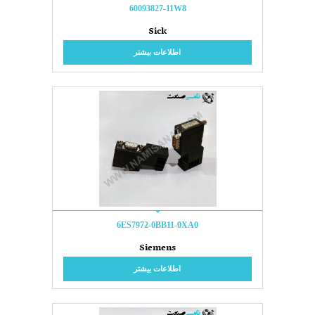
60093827-11W8
Sick
اطلاعات بیشتر
6ES7972-0BB11-0XA0
Siemens
اطلاعات بیشتر