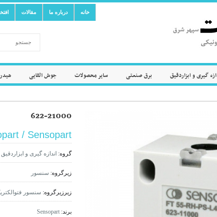
خانه
درباره ما
مقالات
افتخ
ازه گیری و ابزاردقیق
برق صنعتی
سایر محصولات
جوش القایی
هیدرو
622-21000
part / Sensopart
گروه:
اندازه گیری و ابزاردقیق
زیرگروه:
سنسور
زیرزیرگروه:
سنسور فتوالکتری
برند:
Sensopart