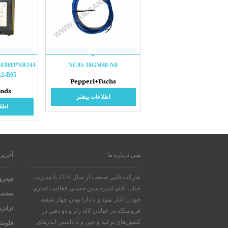
4398/PNR244-
NC85-18GM40-N0
A2-B05
Pepperl+Fuchs
ands
اطلاعات بیشتر
اطلا
متن درباره ما
آخرین
شرکت نامی صنعت از سال 1374 با مدیریت
هیدرو
جناب آقای امیرحسین حسنی فعالیت تجاری
سنسو
خود را آغار نمود و با دارا بودن چهار شعبه
ترانز
فروشگاه در خیابان لاله زار و دو دفتر در
کشورهای ترکیه و چین و با داشتن انبارهای
فلومت