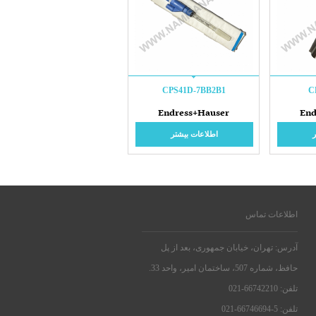
CPS41D-7BB2B1
C
Endress+Hauser
End
اطلاعات بیشتر
اطلاعات تماس
آدرس: تهران، خیابان جمهوری، بعد از پل
حافظ، شماره 507، ساختمان امیر، واحد 33.
تلفن: 66742210-021
تلفن: 5-66746694-021