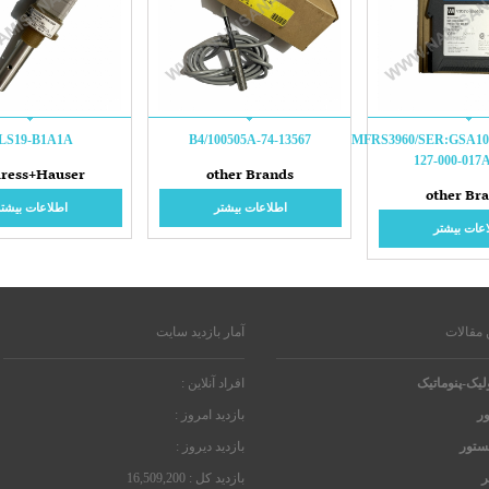
LS19-B1A1A
74-13567-B4/100505A
MFRS3960/SER:GSA10
127-000-017
ress+Hauser
other Brands
other Br
اطلاعات بیشتر
اطلاعات بیشتر
عات بیشتر
 مقالات
آمار بازدید سایت
لیک-پنوماتیک
افراد آنلاین :
ر
بازدید امروز :
یستور
بازدید دیروز :
ر
بازدید کل : 16,509,200