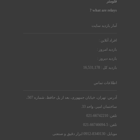
فلومتر
what are relays ?
آمار بازدید سایت
افراد آنلاین :
بازدید امروز :
بازدید دیروز :
بازدید کل : 16,531,178
اطلاعات تماس
آدرس: تهران، خیابان جمهوری، بعد از پل حافظ، شماره 507،
ساختمان امیر، واحد 33.
تلفن: 66742210-021
تلفن: 5-66746694-021
موبایل: 8340130-0912 ابزار دقیق و صنعتی