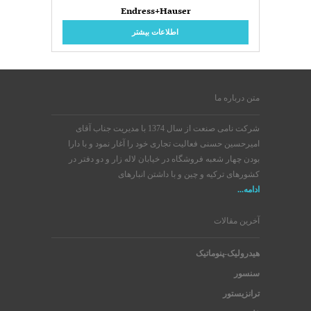
Endress+Hauser
اطلاعات بیشتر
متن درباره ما
شرکت نامی صنعت از سال 1374 با مدیریت جناب آقای
امیرحسین حسنی فعالیت تجاری خود را آغار نمود و با دارا
بودن چهار شعبه فروشگاه در خیابان لاله زار و دو دفتر در
کشورهای ترکیه و چین و با داشتن انبارهای
ادامه...
آخرین مقالات
هیدرولیک-پنوماتیک
سنسور
ترانزیستور