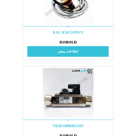
KAL-K5415SPG1Y
KOBOLD
اطلاعات بیشتر
VKM3109R0R250T
KOBOLD