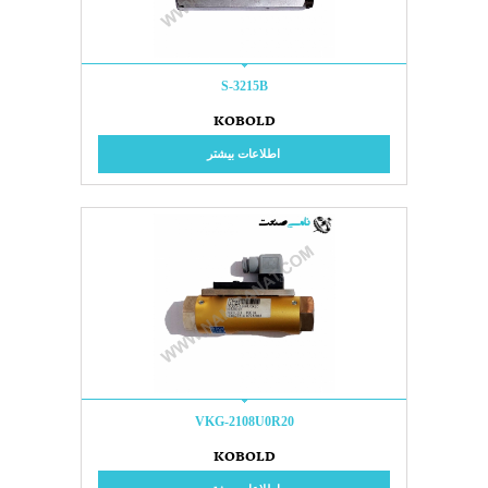
S-3215B
KOBOLD
اطلاعات بیشتر
VKG-2108U0R20
KOBOLD