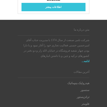
اطلاعات بیشتر
متن درباره ما
شرکت نامی صنعت از سال 1374 با مدیریت جناب آقای
امیرحسین حسنی فعالیت تجاری خود را آغار نمود و با دارا
بودن چهار شعبه فروشگاه در خیابان لاله زار و دو دفتر در
کشورهای ترکیه و چین و با داشتن انبارهای
ادامه...
آخرین مقالات
هیدرولیک-پنوماتیک
سنسور
ترانزیستور
فلومتر