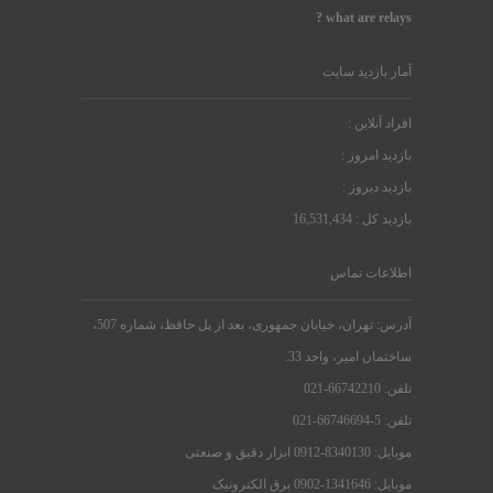
what are relays ?
آمار بازدید سایت
افراد آنلاین :
بازدید امروز :
بازدید دیروز :
بازدید کل : 16,531,434
اطلاعات تماس
آدرس: تهران، خیابان جمهوری، بعد از پل حافظ، شماره 507،
ساختمان امیر، واحد 33.
تلفن: 66742210-021
تلفن: 5-66746694-021
موبایل: 8340130-0912 ابزار دقیق و صنعتی
موبایل: 1341646-0902 برق الکترونیک